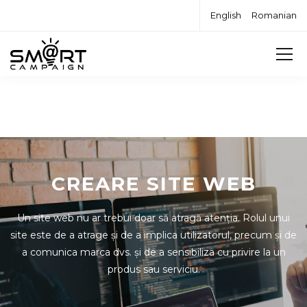
English
Romanian
CREARE SITE WEB
Un site web nu ar trebui doar să atragă atenția. Rolul unui
site este de a atrage și de a implica utilizatorul, precum și de
a comunica marca dvs. și de a sensibiliza cu privire la un
produs sau serviciu.