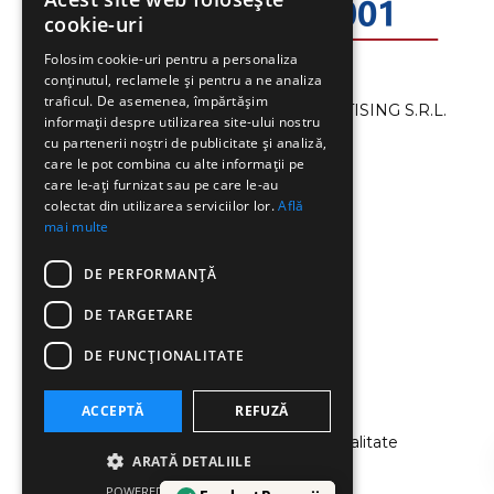
cookie-uri
Folosim cookie-uri pentru a personaliza
conținutul, reclamele și pentru a ne analiza
traficul. De asemenea, împărtășim
©2013-2024 SMART CAMPAIGN ADVERTISING S.R.L.
informații despre utilizarea site-ului nostru
Toate drepturile rezervate..
cu partenerii noștri de publicitate și analiză,
care le pot combina cu alte informații pe
care le-ați furnizat sau pe care le-au
+40 726 047 896
colectat din utilizarea serviciilor lor.
Află
mai multe
LUNI–VINERI 8.00–19.00
DE PERFORMANȚĂ
DE TARGETARE
office@smartcampaign.ro
.
DE FUNCŢIONALITATE
ACCEPTĂ
REFUZĂ
Termeni si Conditii
|
Politica de confidentialitate
ARATĂ DETALIILE
|
Politica Cookies
POWERED BY COOKIESCRIPT